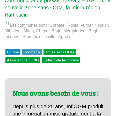
Communiqué de presse Inf’OGM – GAL : une
nouvelle zone sans OGM, la micro-région
Hartibaciu
[
1
]
Les communes sont : Cornatel, Rosia, Vurpar, Nocrich,
Mihaileni, Altina, Chirpar, Bruiu, Merghindeal, Birghis,
Iacobeni, Bradeni, et la ville : Agnita
Europe
Roumanie
Zones sans OGM
Associations / ONG
Collectivité territoriale
Nous avons besoin de vous !
Depuis plus de 25 ans, Inf’OGM produit
une information mise gratuitement à la