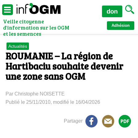
don
Veille citoyenne
Adhésion
d'information sur les OGM
et les semences
Actualités
ROUMANIE – La région de
Hartibaciu souhaite devenir
une zone sans OGM
Par Christophe NOISETTE
Publié le 25/11/2010, modifié le 16/04/2026
Partager