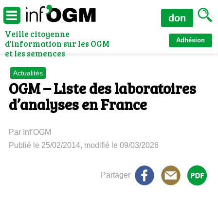
don
Veille citoyenne
Adhésion
d'information sur les OGM
et les semences
Actualités
OGM – Liste des laboratoires
d’analyses en France
Par Inf’OGM
Publié le 25/02/2014, modifié le 09/03/2026
Partager