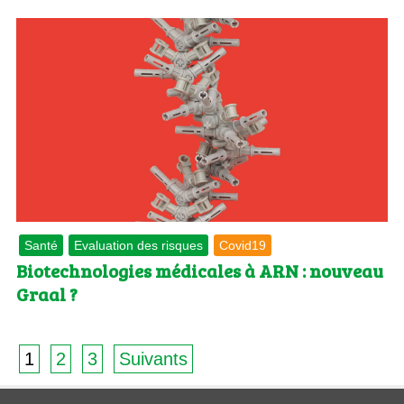
Santé
Evaluation des risques
Covid19
Biotechnologies médicales à ARN : nouveau
Graal ?
1
2
3
Suivants