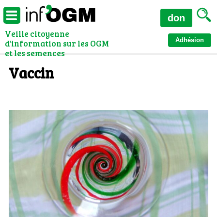
don
Veille citoyenne
Adhésion
d'information sur les OGM
et les semences
Vaccin