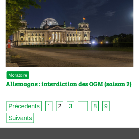
Moratoire
Allemagne : interdiction des OGM (saison 2)
Précedents
1
2
3
…
8
9
Suivants