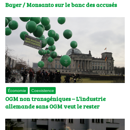
Bayer / Monsanto sur le banc des accusés
Économie
Coexistence
OGM non transgéniques – L’industrie
allemande sans OGM veut le rester