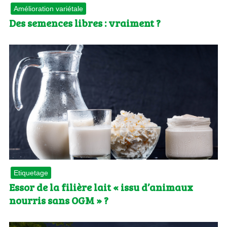
Amélioration variétale
Des semences libres : vraiment ?
Etiquetage
Essor de la filière lait « issu d’animaux
nourris sans OGM » ?