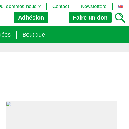
ui sommes-nous ?
Contact
Newsletters
Adhésion
Faire un
don
déos
Boutique
2024/25)
 les biotech
ns (2025)
 (OGM, Brevets, DSI, semences, Biotech…)
trement les OGM
e (2023/26)
sions » s’imposent aux législateurs européens ?