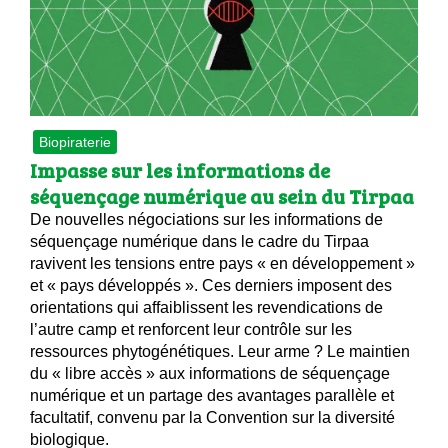
 brevets sur le vivant
y a semence…. et semence
ls sont les avantages et les inconvénients des OGM ?
Biopiraterie
Impasse sur les informations de
séquençage numérique au sein du Tirpaa
De nouvelles négociations sur les informations de
séquençage numérique dans le cadre du Tirpaa
ravivent les tensions entre pays « en développement »
et « pays développés ». Ces derniers imposent des
orientations qui affaiblissent les revendications de
l’autre camp et renforcent leur contrôle sur les
ressources phytogénétiques. Leur arme ? Le maintien
du « libre accès » aux informations de séquençage
numérique et un partage des avantages parallèle et
facultatif, convenu par la Convention sur la diversité
biologique.