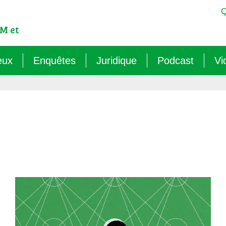
Q
M et
eux
Enquêtes
Juridique
Podcast
Vi
est-ce qu’un OGM ?
Sémantique : les mots sens dessus dessous (
Veille juridique
OMG ! Décodons
lementation internationale des OGM
Agritech : nouvelle dépendance pour les paysa
Chantiers législatifs en cours
Raconte-moi au
cadre réglementaire européen des OGM
Les micro-organismes OGM : l’offensive caché
Quelles procédures de « discus
ls sont les risques des OGM pour l’environnement ?
Le mirage du biocontrôle (2024)
ls sont les risques des OGM pour la santé ?
Les vaccins « biotechnologiques » (2022/26)