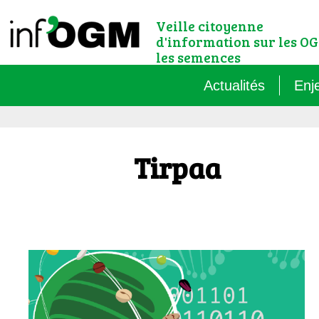
Veille citoyenne
d'information sur les OG
les semences
Actualités
Enj
Qu’
Tirpaa
Règ
Le 
Que
Que