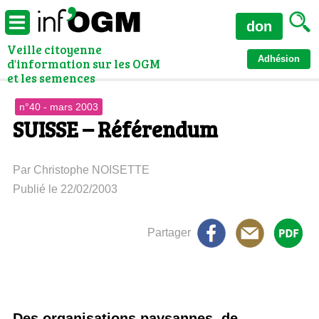
don
Veille citoyenne
Adhésion
d'information sur les OGM
et les semences
n°40 - mars 2003
SUISSE – Référendum
Par Christophe NOISETTE
Publié le 22/02/2003
Partager
Des organisations paysannes, de