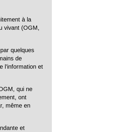
itement à la
n du vivant (OGM,
 par quelques
mains de
 l’information et
OGM, qui ne
tement, ont
Car, même en
endante et