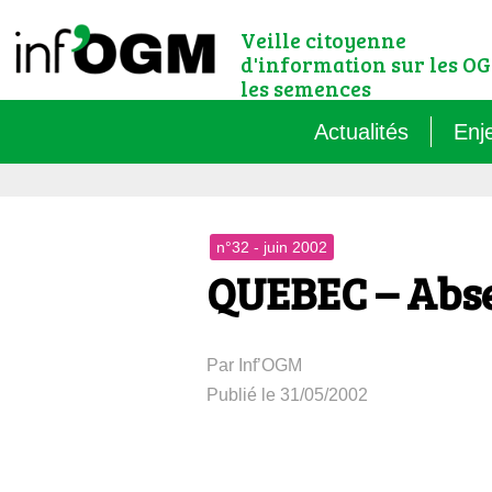
Veille citoyenne
d'information sur les OG
les semences
Actualités
Enj
Qu’
n°32 - juin 2002
Règ
QUEBEC – Abse
Le 
Par Inf’OGM
Que
Publié le 31/05/2002
Que