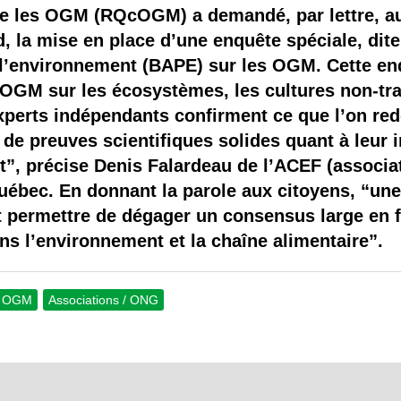
 brevets sur le vivant
e les OGM (RQcOGM) a demandé, par lettre, au
, la mise en place d’une enquête spéciale, dit
y a semence…. et semence
l’environnement (BAPE) sur les OGM. Cette enq
 OGM sur les écosystèmes, les cultures non-tra
ls sont les avantages et les inconvénients des OGM ?
xperts indépendants confirment ce que l’on red
de preuves scientifiques solides quant à leur 
”, précise Denis Falardeau de l’ACEF (associa
uébec. En donnant la parole aux citoyens, “un
permettre de dégager un consensus large en fa
 l’environnement et la chaîne alimentaire”.
s OGM
Associations / ONG