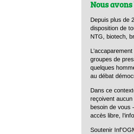
Nous avons 
Depuis plus de 2
disposition de to
NTG, biotech, br
L’accaparement 
groupes de pres
quelques hommes 
au débat démocra
Dans ce context
reçoivent aucun r
besoin de vous -
accès libre, l’in
Soutenir Inf’OGM