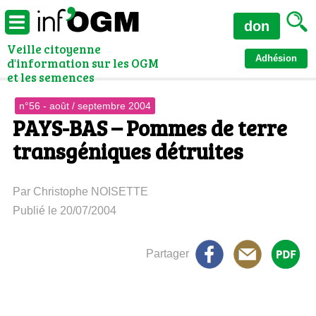
don
Veille citoyenne
Adhésion
d'information sur les OGM
et les semences
n°56 - août / septembre 2004
PAYS-BAS – Pommes de terre
transgéniques détruites
Par Christophe NOISETTE
Publié le 20/07/2004
Partager