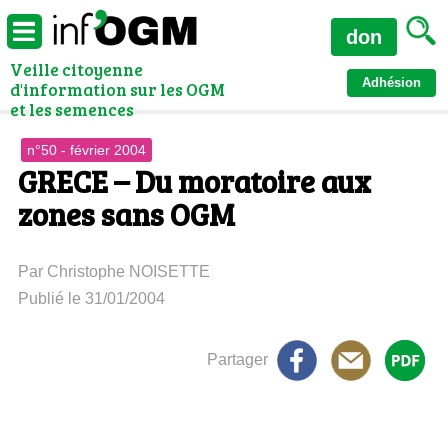
don
Veille citoyenne
Adhésion
d'information sur les OGM
et les semences
n°50 - février 2004
GRECE – Du moratoire aux
zones sans OGM
Par Christophe NOISETTE
Publié le 31/01/2004
Partager