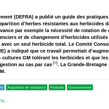
 brevets sur le vivant
y a semence…. et semence
ement (DEFRA) a publié un guide des pratiques 
apparition d’herbes résistantes aux herbicides d
ls sont les avantages et les inconvénients des OGM ?
ance par exemple la nécessité de rotation de 
ciers et de changement d’herbicides utilisés
 avec un seul herbicide total. Le Comité Consul
E) a indiqué que ce travail permettait d’augm
 cultures GM tolérant les herbicides et que les 
[
1
]
 gestion au cas par cas
. La Grande-Bretagne 
GM.
ni
Acquisition de résistance
Pesticide
Gouvernement
07/0…