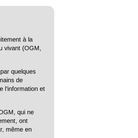
itement à la
n du vivant (OGM,
 par quelques
mains de
 l’information et
OGM, qui ne
tement, ont
Car, même en