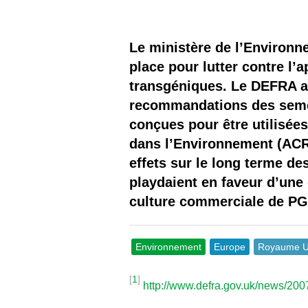
Les
Il 
Le ministère de l’Environn
place pour lutter contre l’
Que
transgéniques. Le DEFRA av
recommandations des semen
conçues pour être utilisées
dans l’Environnement (ACR
effets sur le long terme des
playdaient en faveur d’une
culture commerciale de P
Environnement
Europe
Royaume U
[
1
]
http://www.defra.gov.uk/news/20