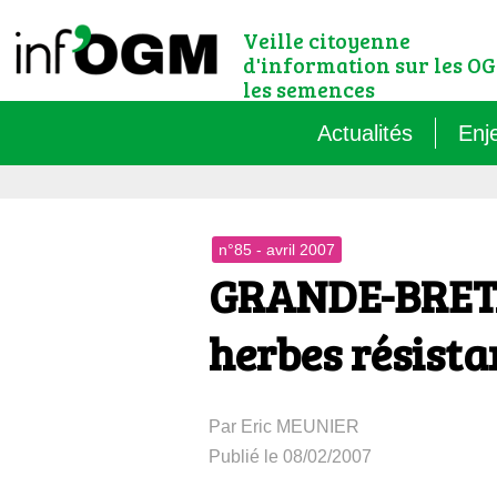
Veille citoyenne
d'information sur les OG
les semences
Actualités
Enj
Qu’
n°85 - avril 2007
Règ
GRANDE-BRETAG
Le 
herbes résista
Que
Par Eric MEUNIER
Que
Publié le 08/02/2007