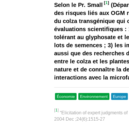
Les
[
1
]
Selon le Pr. Small
(Dépar
des risques liés aux OGM n
Il 
du colza transgénique qui 
évaluations scientifiques 
Que
tolérant au glyphosate et l
lots de semences ; 3) les 
aussi que des recherches d
entre le colza et les plant
nature et de connaître la d
interactions avec la microf
Économie
Environnement
Europe
[
1
]
“Elicitation of expert judgments of
2004 Dec ;24(6):1515-27