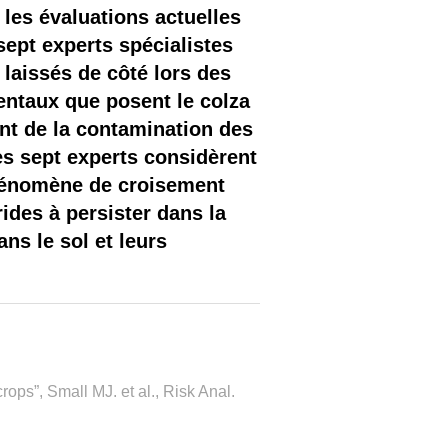
les évaluations actuelles
ept experts spécialistes
laissés de côté lors des
entaux que posent le colza
ant de la contamination des
es sept experts considèrent
phénomène de croisement
rides à persister dans la
ns le sol et leurs
rops”, Small MJ. et al., Risk Anal.