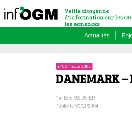
Veille citoyenne
d'information sur les OG
les semences
Actualités
Enj
Qu’
n°62 - mars 2005
Règ
DANEMARK – In
Le 
Par Eric MEUNIER
Que
Publié le 30/11/2004
Que