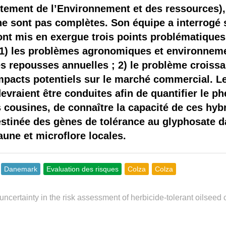
 brevets sur le vivant
tement de l’Environnement et des ressources), 
e sont pas complètes. Son équipe a interrogé s
y a semence…. et semence
ont mis en exergue trois points problématiques 
: 1) les problèmes agronomiques et environnem
ls sont les avantages et les inconvénients des OGM ?
es repousses annuelles ; 2) le problème croiss
impacts potentiels sur le marché commercial. L
evraient être conduites afin de quantifier le 
es cousines, de connaître la capacité de ces hyb
estinée des gènes de tolérance au glyphosate da
aune et microflore locales.
Danemark
Evaluation des risques
Colza
Colza
 uncertainty in the risk assessment of herbicide-tolerant oilseed c