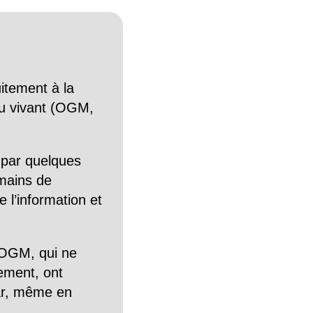
itement à la
n du vivant (OGM,
 par quelques
mains de
 l’information et
OGM, qui ne
tement, ont
Car, même en