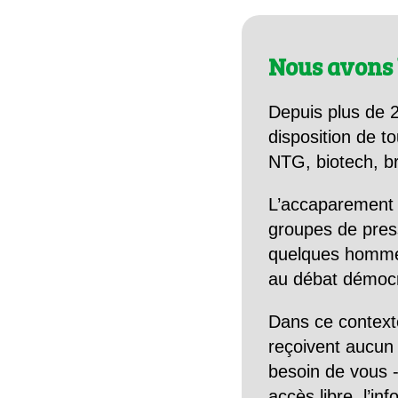
Nous avons 
Depuis plus de 2
disposition de to
NTG, biotech, br
L’accaparement 
groupes de pres
quelques hommes 
au débat démocra
Dans ce context
reçoivent aucun r
besoin de vous -
accès libre, l’in