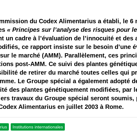
 brevets sur le vivant
y a semence…. et semence
mmission du Codex Alimentarius a établi, le 
des
« Principes sur l’analyse des risques pour l
ls sont les avantages et les inconvénients des OGM ?
t un cadre à l’évaluation de l’innocuité et des
ifiés, ce rapport insiste sur le besoin d’une é
e sur le marché (AMM). Parallèlement, ces pri
tions post-AMM. Ce suivi des plantes génétiqu
ibilité de retirer du marché toutes celles qui p
’homme. Le Groupe spécial a également adopté 
uité des plantes génétiquement modifiées, par l
niers travaux du Groupe spécial seront soumis, 
ex Alimentarius en juillet 2003 à Rome.
rius
Institutions internationales