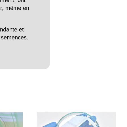
tement, ont
Car, même en
endante et
es semences.