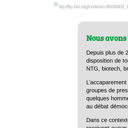
[
1
]
ftp://ftp.fao.org/codex/ccfbt3/bt02
Nous avons 
Depuis plus de 2
disposition de to
NTG, biotech, br
L’accaparement 
groupes de pres
quelques hommes 
au débat démocra
Dans ce context