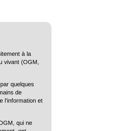
itement à la
n du vivant (OGM,
 par quelques
mains de
 l’information et
OGM, qui ne