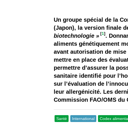
Les
Il 
Un groupe spécial de la Co
(Japon), la version finale 
Que
[
1
]
biotechnologie »
. Donnan
aliments génétiquement mod
avant autorisation de mis
mettre en place des évalua
permettre d’assurer la poss
sanitaire identifié pour l
sur l’évaluation de l’innoc
leur allergénicité. Les der
Commission FAO/OMS du Cod
Santé
International
Codex alimenta