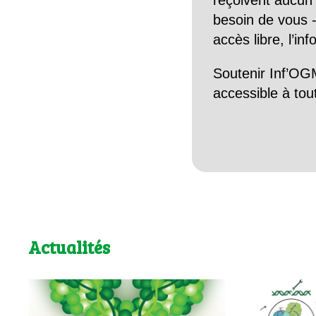
reçoivent aucun r
besoin de vous -
accès libre, l’in
Soutenir Inf’OGM
accessible à tou
Actualités