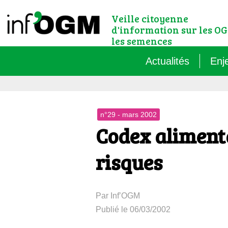
Veille citoyenne
d'information sur les OG
les semences
Actualités
Enj
Qu’
n°29 - mars 2002
Règ
Codex alimenta
Le 
risques
Que
Par Inf’OGM
Que
Publié le 06/03/2002