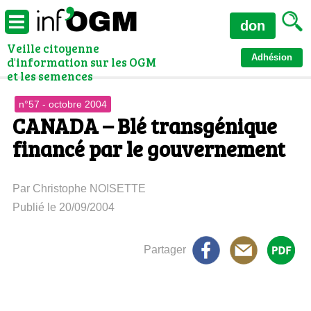
don
Veille citoyenne
Adhésion
d'information sur les OGM
et les semences
n°57 - octobre 2004
CANADA – Blé transgénique
financé par le gouvernement
Par Christophe NOISETTE
Publié le 20/09/2004
Partager