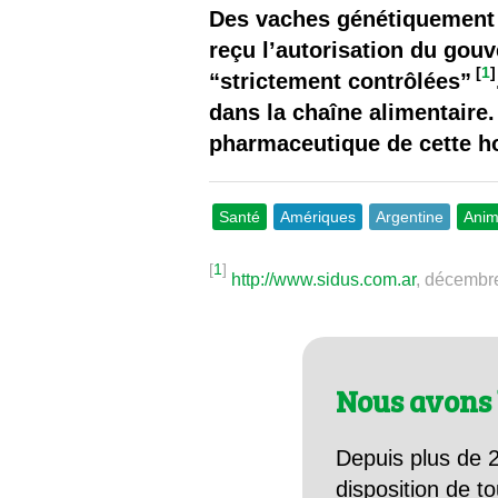
Les
Des vaches génétiquement 
reçu l’autorisation du gou
Il 
[
1
]
“strictement contrôlées”
dans la chaîne alimentaire.
Que
pharmaceutique de cette ho
Santé
Amériques
Argentine
Anim
[
1
]
http://www.sidus.com.ar
, décembr
Nous avons 
Depuis plus de 2
disposition de to