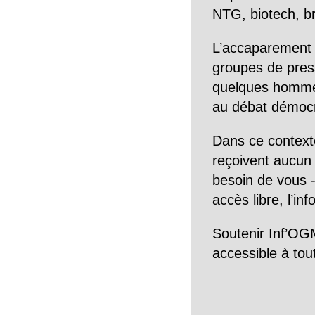
NTG, biotech, br
L’accaparement 
groupes de pres
quelques hommes 
au débat démocra
Dans ce context
reçoivent aucun r
besoin de vous -
accès libre, l’in
Soutenir Inf’OGM
accessible à tou