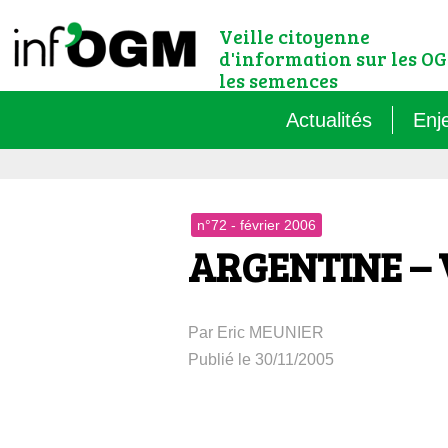
Veille citoyenne
d'information sur les OG
les semences
Actualités
Enj
Qu’
n°72 - février 2006
Règ
ARGENTINE – V
Le 
Par Eric MEUNIER
Que
Publié le 30/11/2005
Que