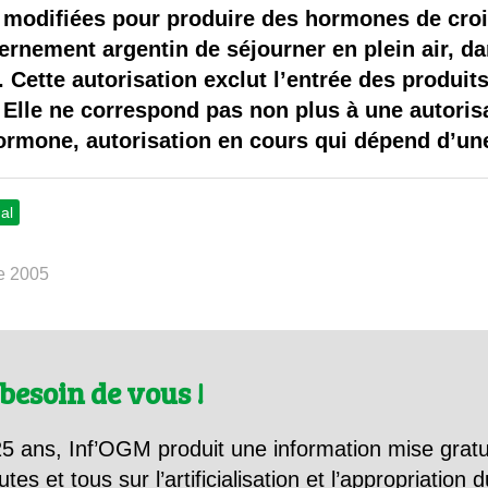
 brevets sur le vivant
modifiées pour produire des hormones de crois
vernement argentin de séjourner en plein air, d
y a semence…. et semence
. Cette autorisation exclut l’entrée des produi
 Elle ne correspond pas non plus à une autorisa
ls sont les avantages et les inconvénients des OGM ?
rmone, autorisation en cours qui dépend d’une
al
e 2005
besoin de vous !
5 ans, Inf’OGM produit une information mise gratu
utes et tous sur l’artificialisation et l’appropriatio