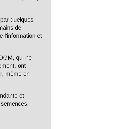
 par quelques
mains de
 l’information et
OGM, qui ne
tement, ont
Car, même en
endante et
es semences.