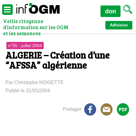
don
Veille citoyenne
Adhésion
d'information sur les OGM
et les semences
n°55 - juillet 2004
ALGERIE – Création d’une
“AFSSA” algérienne
Par Christophe NOISETTE
Publié le 31/05/2004
Partager