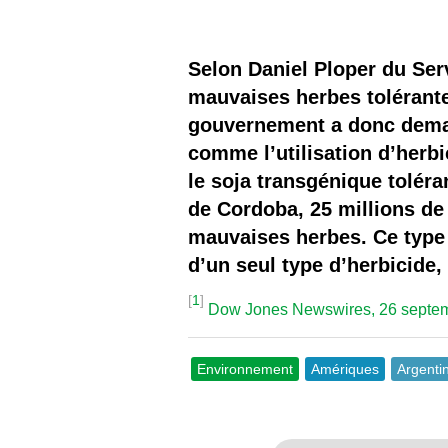
Les
Il 
Selon Daniel Ploper du Serv
mauvaises herbes tolérante
Que
gouvernement a donc deman
comme l’utilisation d’herb
le soja transgénique tolér
de Cordoba, 25 millions de
mauvaises herbes. Ce type 
d’un seul type d’herbicide,
[
1
]
Dow Jones Newswires, 26 septe
Environnement
Amériques
Argenti