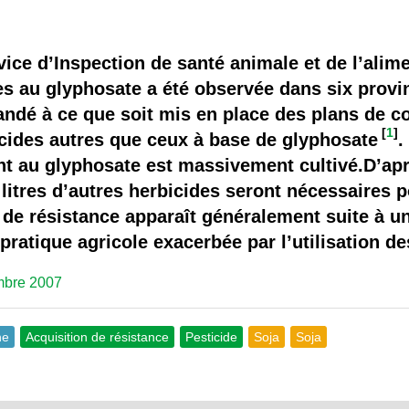
 brevets sur le vivant
y a semence…. et semence
ice d’Inspection de santé animale et de l’alime
s au glyphosate a été observée dans six provi
ls sont les avantages et les inconvénients des OGM ?
dé à ce que soit mis en place des plans de co
[
1
]
icides autres que ceux à base de glyphosate
.
ant au glyphosate est massivement cultivé.D’apr
 litres d’autres herbicides seront nécessaires 
de résistance apparaît généralement suite à un
 pratique agricole exacerbée par l’utilisation 
mbre 2007
ne
Acquisition de résistance
Pesticide
Soja
Soja