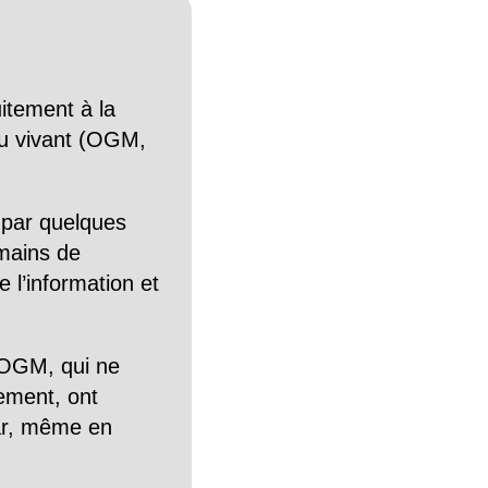
itement à la
n du vivant (OGM,
 par quelques
mains de
 l’information et
OGM, qui ne
tement, ont
Car, même en