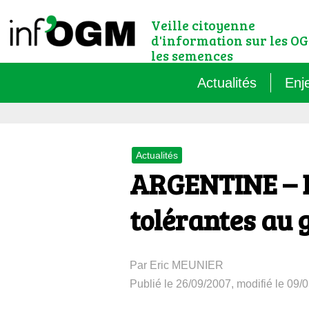
Veille citoyenne
d'information sur les OG
les semences
Actualités
Enj
Qu’
Actualités
Règ
ARGENTINE – D
Le 
tolérantes au 
Que
Par Eric MEUNIER
Que
Publié le 26/09/2007, modifié le 09/