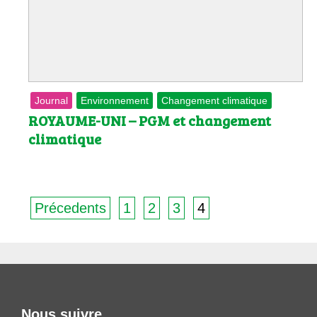
Les
Il 
Que
Journal
Environnement
Changement climatique
ROYAUME-UNI – PGM et changement
climatique
Précedents
1
2
3
4
Nous suivre