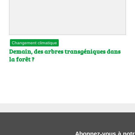
 brevets sur le vivant
y a semence…. et semence
ls sont les avantages et les inconvénients des OGM ?
Changement climatique
Demain, des arbres transgéniques dans
la forêt ?
Abonnez-vous à notr