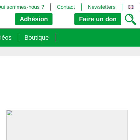
ui sommes-nous ?
Contact
Newsletters
Adhésion
Faire un
don
déos
Boutique
2024/25)
 les biotech
ns (2025)
 (OGM, Brevets, DSI, semences, Biotech…)
trement les OGM
e (2023/26)
sions » s’imposent aux législateurs européens ?