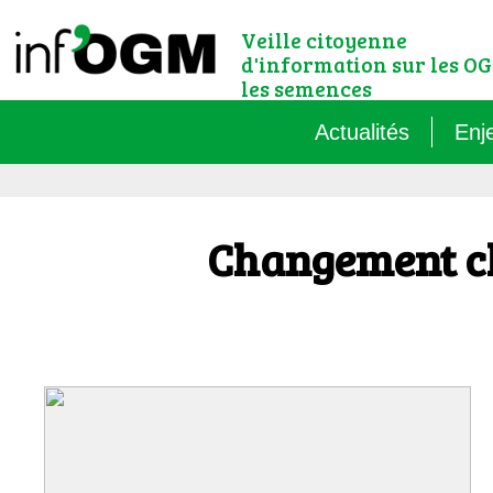
Veille citoyenne
d'information sur les OG
les semences
Actualités
Enj
Qu’
Changement c
Règ
Le 
Que
Que