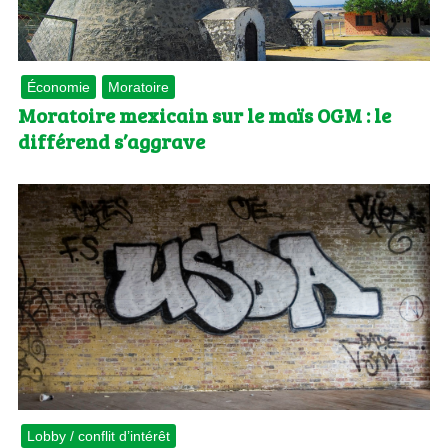
Économie
Moratoire
Moratoire mexicain sur le maïs OGM : le
différend s’aggrave
Lobby / conflit d’intérêt