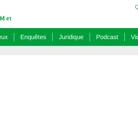
Q
M et
eux
Enquêtes
Juridique
Podcast
Vi
est-ce qu’un OGM ?
Sémantique : les mots sens dessus dessous (
Veille juridique
OMG ! Décodons
lementation internationale des OGM
Agritech : nouvelle dépendance pour les paysa
Chantiers législatifs en cours
Raconte-moi au
cadre réglementaire européen des OGM
Les micro-organismes OGM : l’offensive caché
Quelles procédures de « discus
ls sont les risques des OGM pour l’environnement ?
Le mirage du biocontrôle (2024)
ls sont les risques des OGM pour la santé ?
Les vaccins « biotechnologiques » (2022/26)