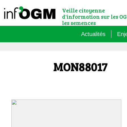
Veille citoyenne
d'information sur les OG
les semences
Actualités
Enj
Qu’
MON88017
Règ
Le 
Que
Que