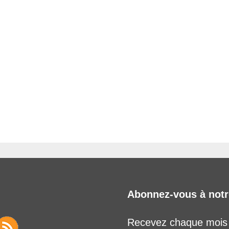
 brevets sur le vivant
y a semence…. et semence
ls sont les avantages et les inconvénients des OGM ?
Abonnez-vous à notr
Recevez chaque mois l