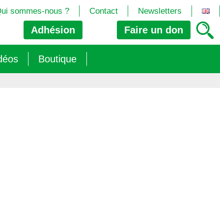
ui sommes-nous ?
Contact
Newsletters
Adhésion
Faire un
don
déos
Boutique
2024/25)
 les biotech
ns (2025)
 (OGM, Brevets, DSI, semences, Biotech…)
trement les OGM
e (2023/26)
sions » s’imposent aux législateurs européens ?